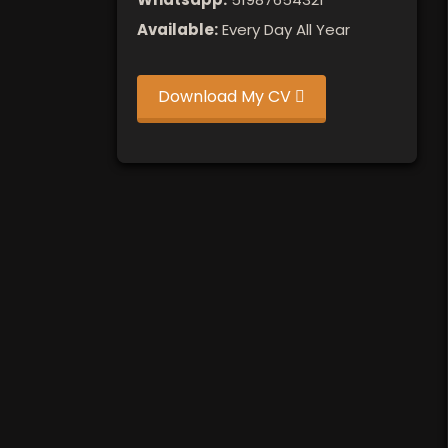
Available:
Every Day All Year
Download My CV