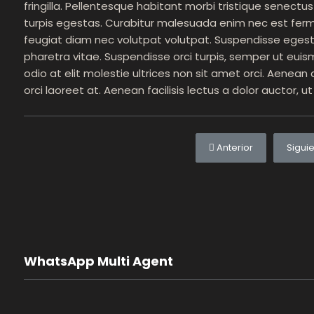
fringilla. Pellentesque habitant morbi tristique senec
turpis egestas. Curabitur malesuada enim nec est ferm
feugiat diam nec volutpat volutpat. Suspendisse egesta
pharetra vitae. Suspendisse orci turpis, semper ut euis
odio at elit molestie ultrices non sit amet orci. Aenean 
orci laoreet at. Aenean facilisis lectus a dolor auctor, ut 
Artículo anterior: Cho
Artícu
Anterior
Sigui
WhatsApp Multi Agent