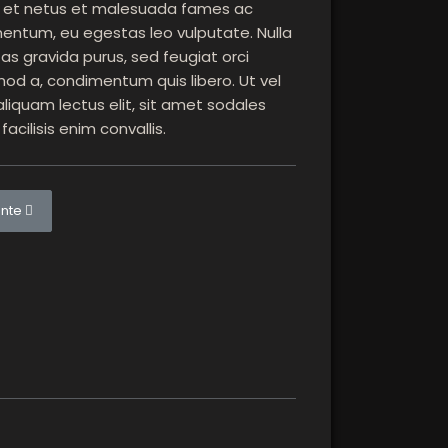
tus et netus et malesuada fames ac
entum, eu egestas leo vulputate. Nulla
s gravida purus, sed feugiat orci
mod a, condimentum quis libero. Ut vel
aliquam lectus elit, sit amet sodales
facilisis enim convallis.
osing a Barbershop
lo siguiente: Pick a Beard Style
ente