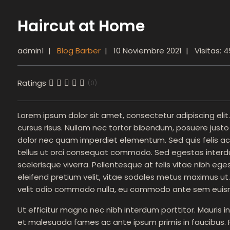
Haircut at Home
admin1
Blog Barber
10 Noviembre 2021
Visitas: 
Ratings
(0)
Lorem ipsum dolor sit amet, consectetur adipiscing eli
cursus risus. Nullam nec tortor bibendum, posuere just
dolor nec quam imperdiet elementum. Sed quis felis ac 
tellus ut orci consequat commodo. Sed egestas inter
scelerisque viverra. Pellentesque at felis vitae nibh ege
eleifend pretium velit, vitae sodales metus maximus ut. Ma
velit odio commodo nulla, eu commodo ante sem euis
Ut efficitur magna nec nibh interdum porttitor. Mauris i
et malesuada fames ac ante ipsum primis in faucibus. F