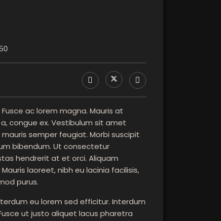
450
t. Fusce ac lorem magna. Mauris at
o a, congue ex. Vestibulum sit amet
mauris semper feugiat. Morbi suscipit
dum bibendum. Ut consectetur
stas hendrerit at et orci. Aliquam
uris laoreet, nibh eu lacinia facilisis,
mod purus.
nterdum eu lorem sed efficitur. Interdum
usce ut justo aliquet lacus pharetra