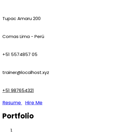
Tupac Amaru 200
Comas Lima - Perú
+51 5574857 05
trainer@localhost.xyz
+51 987654321
Resume
Hire Me
Portfolio